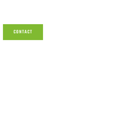
van de bov
CONTACT