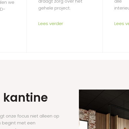
draagt zorg over het
alle
alen we
gehele project.
interie
3D-
Lees verder
Lees v
e kantine
 ligt onze focus niet alleen op
es begint met een