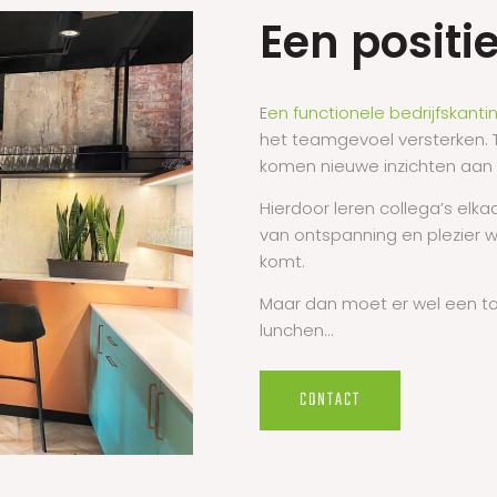
Een posit
E
en functionele bedrijfskant
het teamgevoel versterken. 
komen nieuwe inzichten aan
Hierdoor leren collega’s elk
van ontspanning en plezier 
komt.
Maar dan moet er wel een tof
lunchen…
CONTACT