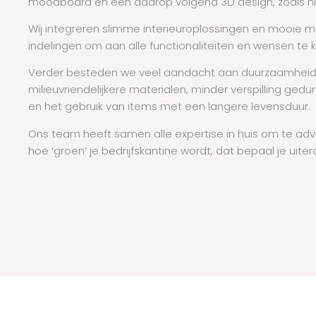
moodboard en een daarop volgend 3D design, zoals h
Wij integreren slimme interieuroplossingen en mooie ma
indelingen om aan alle functionaliteiten en wensen te 
Verder besteden we veel aandacht aan duurzaamheid, 
milieuvriendelijkere materialen, minder verspilling ge
en het gebruik van items met een langere levensduur.
Ons team heeft samen alle expertise in huis om te adv
hoe ‘groen’ je bedrijfskantine wordt, dat bepaal je uitera