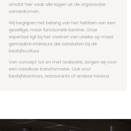
omdat hier vaak alle lagen uit de organisatie
samenkomen.
Wij begrijpen het belang van het hebben van een
gezellige, maar functionele kantine. Onze
expertise ligt bij het creëren van unieke op maat
gemaakte interieurs die aansluiten bij de
bedrijfscultuur.
Van concept tot en met realisatie, zorgen wij voor
een naadloze transformatie. Ook voor
bedrijfskantines, restaurants of andere horeca.