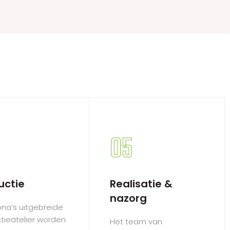
05
uctie
Realisatie &
nazorg
lona’s uitgebreide
tieatelier worden
Het team van