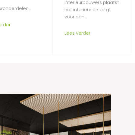
interieurbouwers plaatst
uronderdelen...
het interieur en zorgt
voor een...
erder
Lees verder