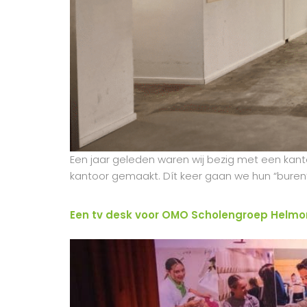
Een jaar geleden waren wij bezig met een kanto
kantoor gemaakt. Dít keer gaan we hun “buren”
Een tv desk voor OMO Scholengroep Helm