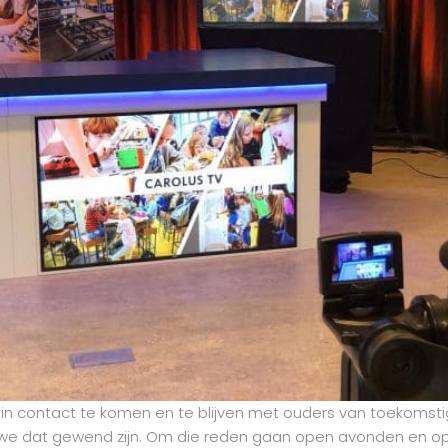
in contact te komen en te blijven met ouders van toekomstige
 we dat gewend zijn. Om die reden gaan open avonden en o