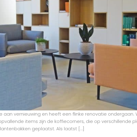
aan vernieuwing en heeft een flinke renovatie ondergaan.
allende items zijn de koffiecorners, die op verschillende pl
antenbakken geplaatst. Als laatst […]