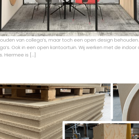
houden van collega’s, maar toch een open design behouden.
’s. Ook in een open kantoortuin. Wij werken met de indoor co
. Hiermee is […]