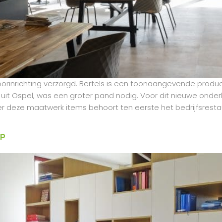
toorinrichting verzorgd. Bertels is een toonaangevende prod
 uit Ospel, was een groter pand nodig. Voor dit nieuwe onde
 deze maatwerk items behoort ten eerste het bedrijfsrestau
ep