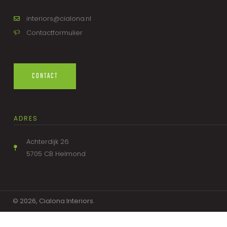
interiors@cialona.nl
Contactformulier
CONTACT
ADRES
Achterdijk 26
5705 CB Helmond
© 2026, Cialona Interiors.