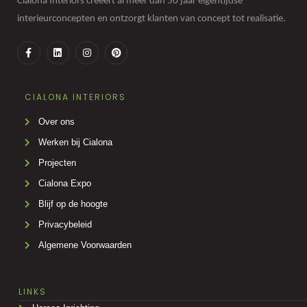
Cialona Interiors creëert al meer dan 50 jaar eigentijdse
interieurconcepten en ontzorgt klanten van concept tot realisatie.
CIALONA INTERIORS
Over ons
Werken bij Cialona
Projecten
Cialona Expo
Blijf op de hoogte
Privacybeleid
Algemene Voorwaarden
LINKS